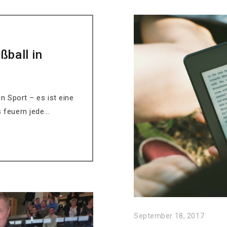
ßball in
in Sport – es ist eine
 feuern jede...
September 18, 2017